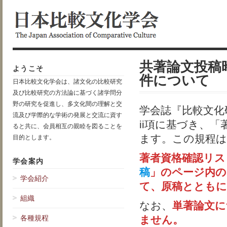
共著論文投稿
ようこそ
件について
日本比較文化学会は、諸文化の比較研究
及び比較研究の方法論に基づく諸学問分
野の研究を促進し、多文化間の理解と交
学会誌『比較文化
流及び学際的な学術の発展と交流に資す
ii項に基づき、
ると共に、会員相互の親睦を図ることを
ます。この規程は
目的とします。
著者資格確認リス
学会案内
稿
」のページ内の
学会紹介
て、原稿とともに
組織
なお、
単著論文に
各種規程
ません。