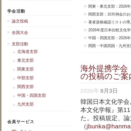
関東・東北支部：2026
学会活動
関西支部：10月例会の
論文投稿
著者資格確認リストの導
2026年度日本比較文化
全国大会
中国・四国支部：202
支部活動
関西・中国四国・九州支
北海道支部
東北支部
海外提携学会
関東支部
の投稿のご案
中部支部
関西支部
2026年
8月3日
中国・四国支部
韓国日本文化学会よ
九州支部
本文化学報』第1
た。投稿規定、論
会員サービス
（
jbunka@hanmai