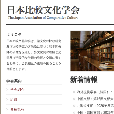
ようこそ
日本比較文化学会は、諸文化の比較研究
及び比較研究の方法論に基づく諸学問分
野の研究を促進し、多文化間の理解と交
流及び学際的な学術の発展と交流に資す
ると共に、会員相互の親睦を図ることを
目的とします。
新着情報
学会案内
学会紹介
海外提携学会（韓国）：
中部支部：第16回支部
組織
北海道支部：2026年
各種規程
中国・四国支部：202