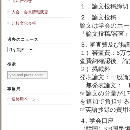
問い合わせ
１．論文投稿締切：
入会・会員情報変更
２．論文投稿
比較文化会報
論文は学会のホー
「論文投稿/審査
過去のニュース
３. 審査費及び掲
過
１）審査費：6万
去
査費納確認後、論
の
検索
ニ
２）掲載料
ュ
発表論文：一般論文
ー
無発表論文：一般論
ス
事務局
☞論文の分量が1
連絡用ページ
を追加で負担する
☞英語抄録の費用
４. 学会口座
（韓国）KB国民銀行