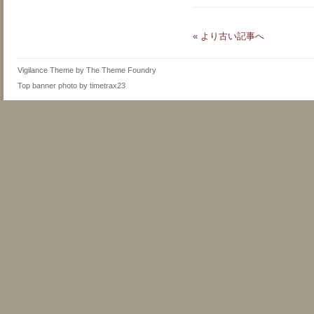
« より古い記事へ
Vigilance Theme
by
The Theme Foundry
Top banner photo by
timetrax23