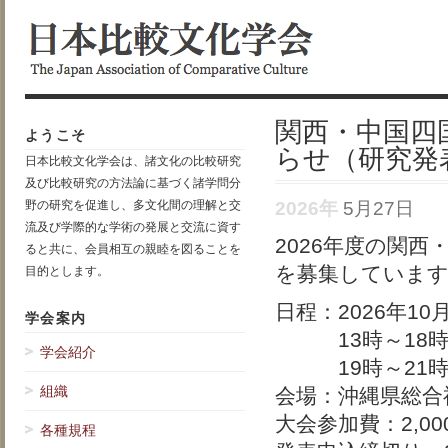
関西・中国四
ようこそ
らせ（研究発
日本比較文化学会は、諸文化の比較研究
及び比較研究の方法論に基づく諸学問分
2026年
5月27日
野の研究を促進し、多文化間の理解と交
流及び学際的な学術の発展と交流に資す
2026年度の関
ると共に、会員相互の親睦を図ることを
を募集していま
目的とします。
日程：2026年1
学会案内
13時～18時
学会紹介
19時～21時
組織
会場：沖縄県総合
大会参加費：2,00
各種規程